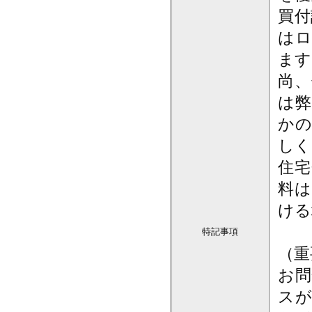
買付
はロ
ます
尚、
は弊
かの
しく
住宅
料は
ける
特記事項
（重
お問
スが