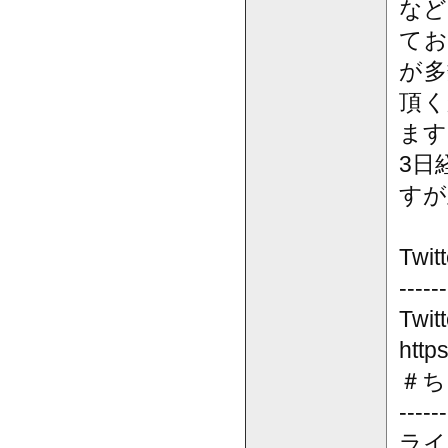
など
てお
が多
頂く
ます
3日
すが
Tw
------
Twitt
http
＃ち
------
ライ