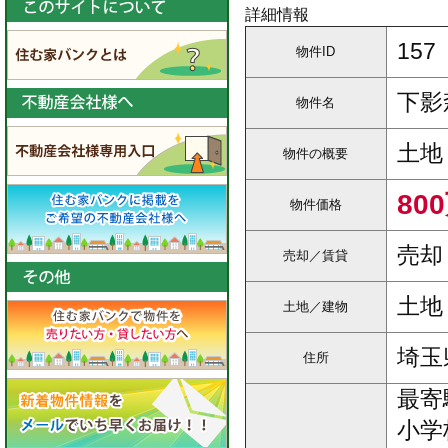
詳細情報
157
物件ID
下影
物件名
土地
物件の概要
80
物件価格
売却
売却／賃貸
土地
土地／建物
埼玉
住所
最寄
小学