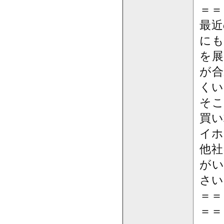
＝＝
最近
にも
を展
が合
くい
そこ
買い
イホ
他社
がい
さい
＝＝
＝＝