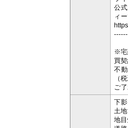
公式
ィー
http
------
※宅
買契
不
（税
ご了
下影
土地
地目