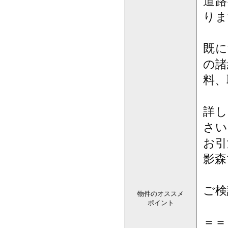
道路
りま
既に
の諸
料、
詳し
さい
お引
影森
ご検
物件のオススメ
ポイント
＝＝