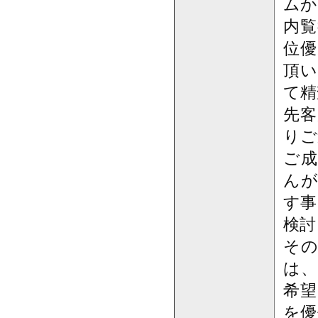
ムか
内覧
位優
頂い
て精
先客
りご
ご成
んが
す事
検討
その
は、
希望
を優