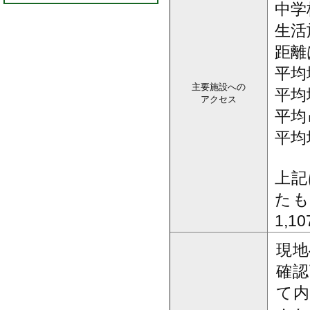
中学
生活
距離
平均
主要施設への
平均
アクセス
平均
平均
上記
た
1,
現地
確認
て内