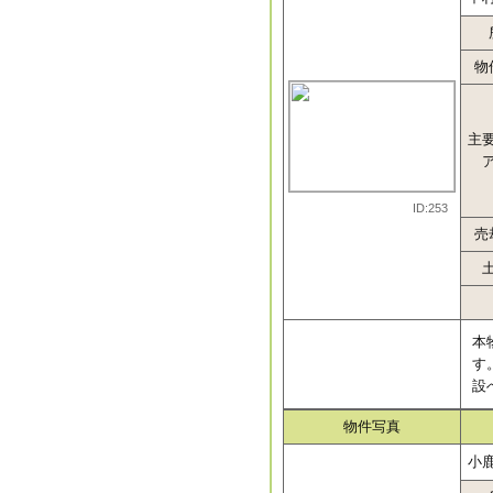
物
主
ID:253
売
本
す
設
物件写真
小