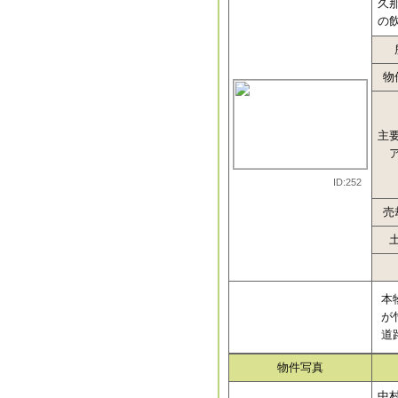
久
の
物
主
ID:252
売
本
が
道
物件写真
中