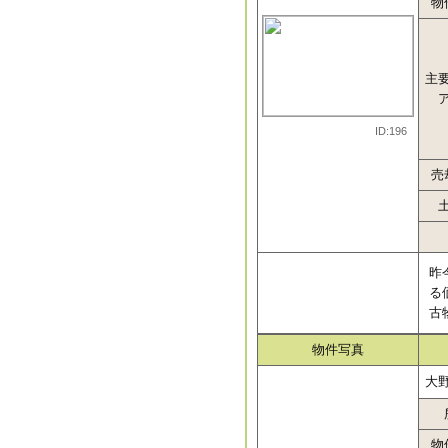
物
主
ID:196
売
昨
る
古
物件写真
大
物