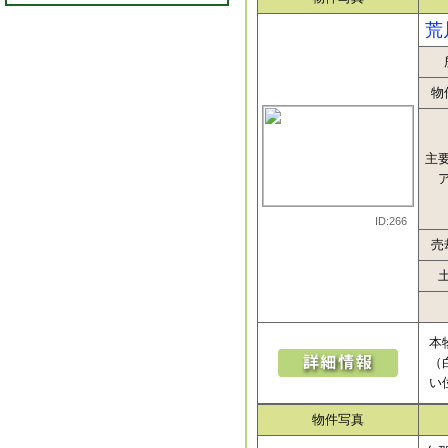
荒
物
主
ID:266
売
本
（
い
物件写真