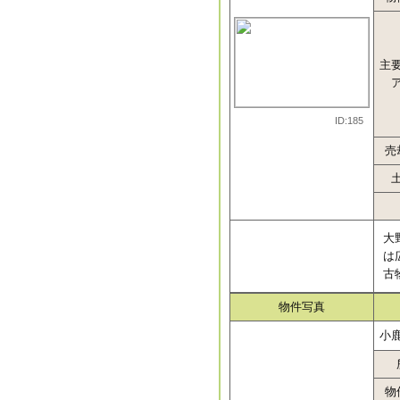
主
ID:185
売
大
は
古
物件写真
小
物