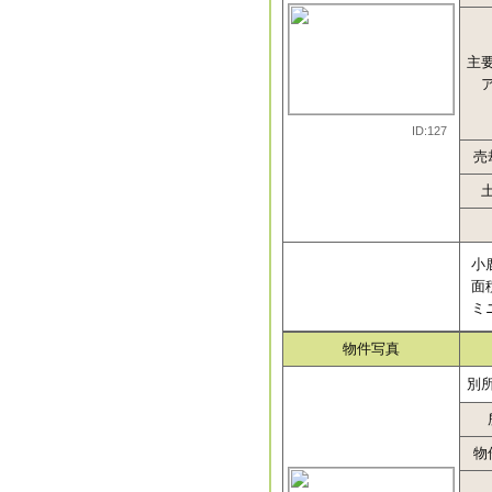
主
ID:127
売
小
面
ミ
物件写真
別
物