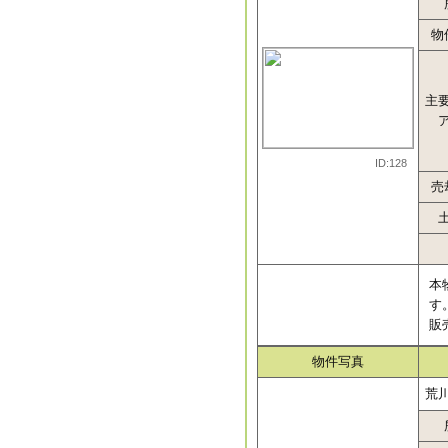
物
主
ID:128
売
本
す
販
物件写真
荒