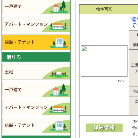
物件写真
道
で
物
主
ID:286
売
道
合
す