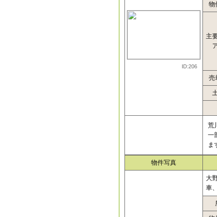
物
主
ID:206
売
荒
一
ま
物件写真
大
車