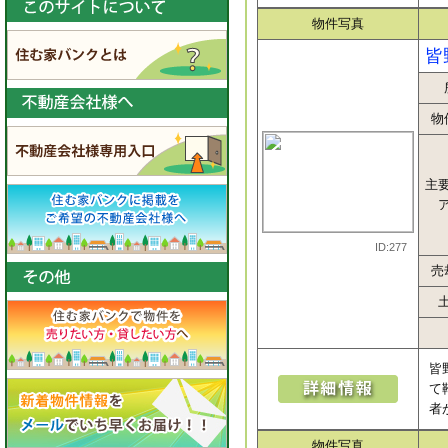
物件写真
皆
物
主
ID:277
売
皆
て
者
物件写真