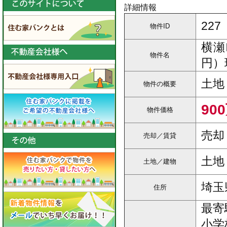
詳細情報
227
物件ID
横瀬
物件名
円）
土地
物件の概要
90
物件価格
売却
売却／賃貸
土地
土地／建物
埼玉
住所
最寄
小学