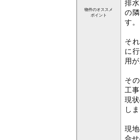
排水
物件のオススメ
の隣
ポイント
す。
それ
に行
用が
その
工事
現状
しま
現地
合せ