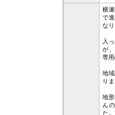
横瀬
で進
なり
入
が、
専用
地域
りま
地形
ん
た。