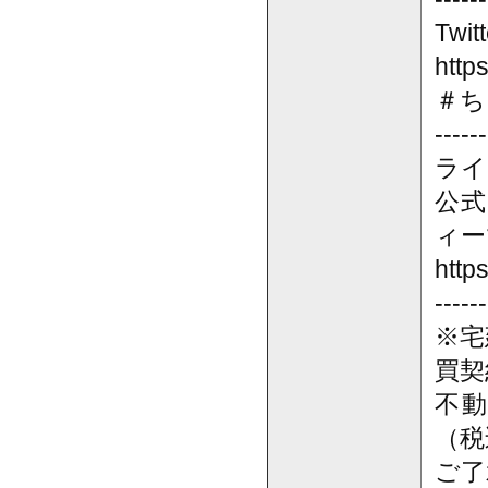
Twitt
http
＃ち
------
ライ
公式
ィー
http
------
※宅
買契
不
（税
ご了