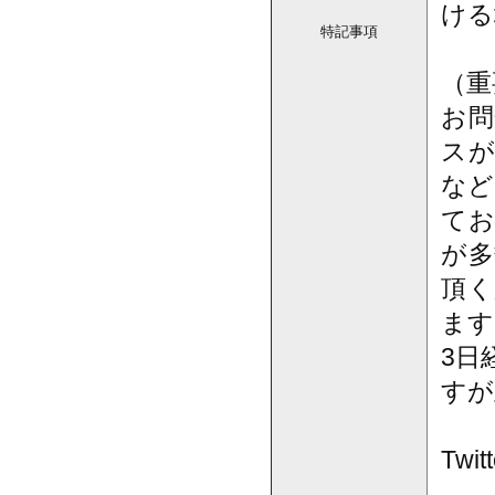
ける
特記事項
（重
お問
スが
など
てお
が多
頂く
ます
3日
すが
Tw
------