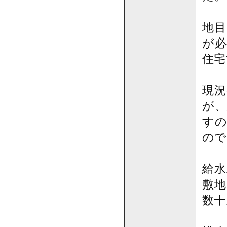
地目
が必
住宅
現況
が、
すの
ので
給水
敷地
数十