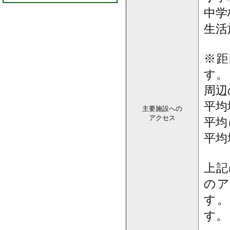
中学
生活
※
す。
周辺
平均
主要施設への
アクセス
平均
平均
上記
のア
す。
す。