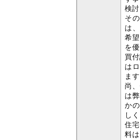
検討
その
は、
希望
を優
買付
はロ
ます
尚、
は弊
かの
しく
住宅
料は