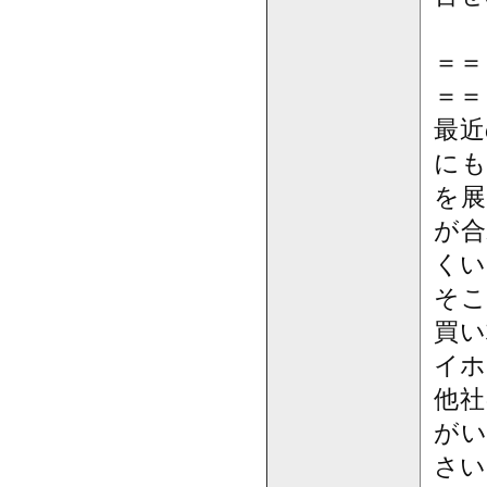
＝＝
＝＝
最近
にも
を展
が合
くい
そこ
買い
イホ
他社
がい
さい