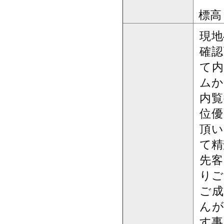
標高：
現地
確認
て内
ムか
内覧
位優
頂い
て精
先客
りご
ご成
んが
す事