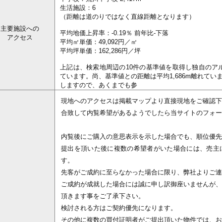
生活施設：6
（距離は道のりではなく直線距離となります）
主要施設への
平均地価上昇率：-0.19％ 前年比-下落
アクセス
平均㎡単価：49,092円／㎡
平均坪単価：162,286円／坪
上記は、検索地周辺の10件の基準値を取得し独自のアルゴ
ています。尚、基準値との距離は平均1,686m離れて
しますので、あくまでも参
現地へのアクセスは掲載マップより直接現地をご確認下
合致して内覧希望があるようでしたら当サイトのフォー
内覧後にご購入の意思表示を示した場合でも、順位優先
提出を頂いた後に複数の希望者がいた場合には、売主
す。
先客がご成約に至らなかった場合に限り、弊社よりご連
ご成約が成就した場合には誠に申し訳御座いませんが、
頂きます事をご了承下さい。
検討される方はご契約優先になります。
その他に複数の買付証明者がご提出頂いた物件では、お