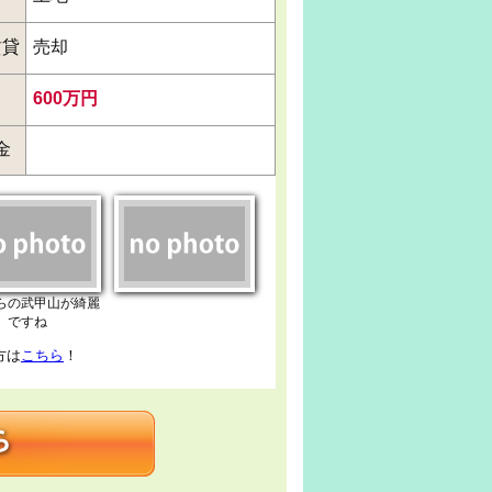
賃貸
売却
600万円
金
らの武甲山が綺麗
ですね
方は
こちら
！