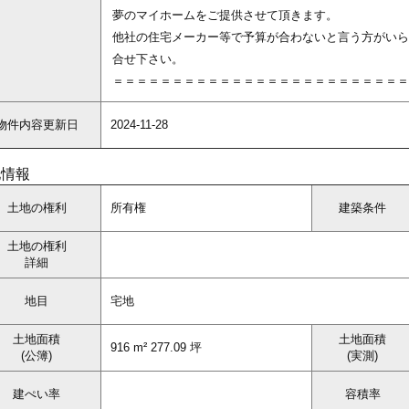
夢のマイホームをご提供させて頂きます。
他社の住宅メーカー等で予算が合わないと言う方がいら
合せ下さい。
＝＝＝＝＝＝＝＝＝＝＝＝＝＝＝＝＝＝＝＝＝＝＝＝＝
物件内容更新日
2024-11-28
地情報
土地の権利
所有権
建築条件
土地の権利
詳細
地目
宅地
土地面積
土地面積
916 m² 277.09 坪
(公簿)
(実測)
建ぺい率
容積率