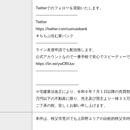
Twitterでのフォローを奨励いたします。
------------------------------------
Twitter
https://twitter.com/sumuiebank
＃ちちぶ住む家バンク
------------------------------------
ライン友達申請でも配信致します。
公式アカウントなので一番手軽で安心でスピーディーで
https://lin.ee/ywOBUuv
------------------------------------
-------------------------------------
※宅建業法改正により、令和６年７月１日以降の売買契
万円以下の不動産に限り、売主及び買主より一律３３万
ご了承の程、宜しくお願い申し上げます。
本件は、秩父市荒川でも上田野エリアの比較的秩父市内