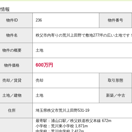
細情報
物件ID
236
物件番号
物件名
秩父市内寄りの荒川上田野で敷地277坪の広い土地です！
物件の概要
土地
600万円
物件価格
売却／賃貸
売却
取引形態
土地／建物
土地
新築／中古
住所
埼玉県秩父市荒川上田野531-19
最寄駅：浦山口駅／秩父鉄道秩父本線 672m
小学校：荒川東小学校 1,871m
中学校：荒川中学校 2,417m