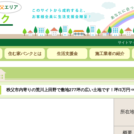
サイトマ
住む家バンクとは
生活支援金
施工業者の紹介
秩父市内寄りの荒川上田野で敷地277坪の広い土地です！坪/3万円⇒
所在
概要