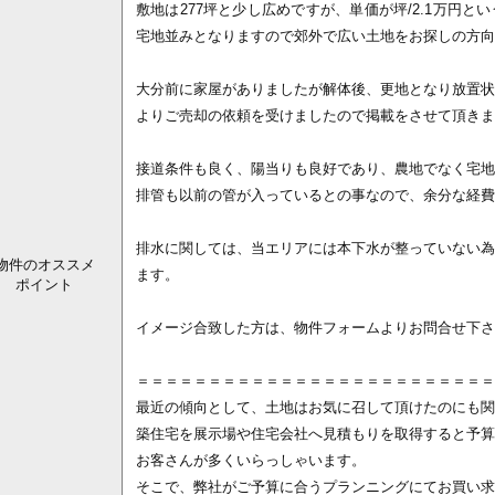
敷地は277坪と少し広めですが、単価が坪/2.1万円
宅地並みとなりますので郊外で広い土地をお探しの方向
大分前に家屋がありましたが解体後、更地となり放置状
よりご売却の依頼を受けましたので掲載をさせて頂きま
接道条件も良く、陽当りも良好であり、農地でなく宅地
排管も以前の管が入っているとの事なので、余分な経費
排水に関しては、当エリアには本下水が整っていない為
物件のオススメ
ます。
ポイント
イメージ合致した方は、物件フォームよりお問合せ下さ
＝＝＝＝＝＝＝＝＝＝＝＝＝＝＝＝＝＝＝＝＝＝＝＝＝
最近の傾向として、土地はお気に召して頂けたのにも関
築住宅を展示場や住宅会社へ見積もりを取得すると予算
お客さんが多くいらっしゃいます。
そこで、弊社がご予算に合うプランニングにてお買い求