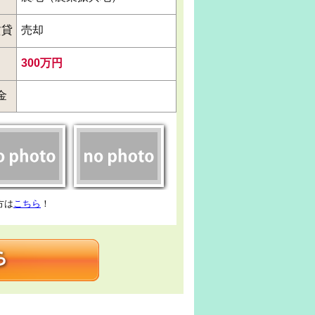
賃貸
売却
300万円
金
方は
こちら
！