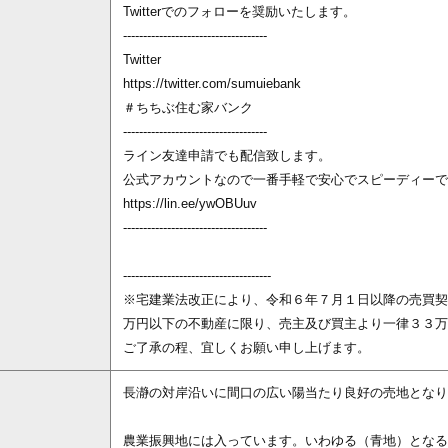
Twitterでのフォローを奨励いたします。
------------------------------------
Twitter
https://twitter.com/sumuiebank
＃ちちぶ住む家バンク
------------------------------------
ライン友達申請でも配信致します。
公式アカウントなので一番手軽で安心でスピーディーで
https://lin.ee/ywOBUuv
------------------------------------
-------------------------------------
※宅建業法改正により、令和６年７月１日以降の売買契
万円以下の不動産に限り、売主及び買主より一律３３万
ご了承の程、宜しくお願い申し上げます。
長瀞の対岸沿いに間口の広い陽当たり良好の売地となり
農業振興地には入っています。いわゆる（青地）となる