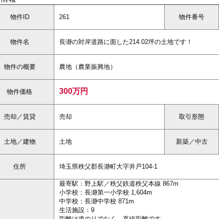
物件ID
261
物件番号
物件名
長瀞の対岸道路に面した214.02坪の土地です！
物件の概要
農地（農業振興地）
300万円
物件価格
売却／賃貸
売却
取引形態
土地／建物
土地
新築／中古
住所
埼玉県秩父郡長瀞町大字井戸104-1
最寄駅：野上駅／秩父鉄道秩父本線 867m
小学校：長瀞第一小学校 1,604m
中学校：長瀞中学校 871m
生活施設：9
距離は道のりでなく、直線距離です。