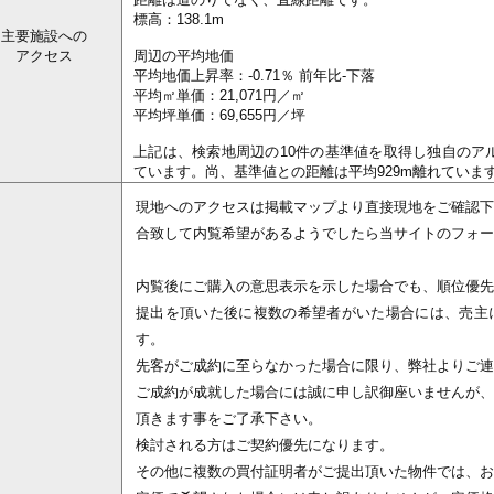
標高：138.1m
主要施設への
アクセス
周辺の平均地価
平均地価上昇率：-0.71％ 前年比-下落
平均㎡単価：21,071円／㎡
平均坪単価：69,655円／坪
上記は、検索地周辺の10件の基準値を取得し独自のアルゴ
ています。尚、基準値との距離は平均929m離れていま
現地へのアクセスは掲載マップより直接現地をご確認下
合致して内覧希望があるようでしたら当サイトのフォー
内覧後にご購入の意思表示を示した場合でも、順位優先
提出を頂いた後に複数の希望者がいた場合には、売主
す。
先客がご成約に至らなかった場合に限り、弊社よりご連
ご成約が成就した場合には誠に申し訳御座いませんが、
頂きます事をご了承下さい。
検討される方はご契約優先になります。
その他に複数の買付証明者がご提出頂いた物件では、お