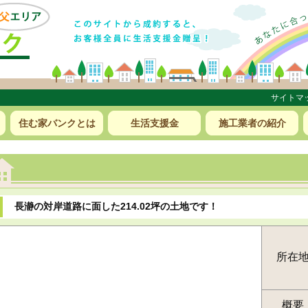
サイトマ
住む家バンクとは
生活支援金
施工業者の紹介
長瀞の対岸道路に面した214.02坪の土地です！
所在
概要