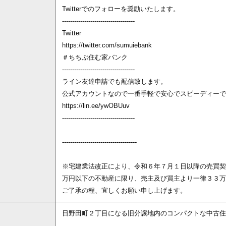
Twitterでのフォローを奨励いたします。
------------------------------------
Twitter
https://twitter.com/sumuiebank
＃ちちぶ住む家バンク
------------------------------------
ライン友達申請でも配信致します。
公式アカウントなので一番手軽で安心でスピーディーで
https://lin.ee/ywOBUuv
------------------------------------
-------------------------------------
※宅建業法改正により、令和６年７月１日以降の売買契
万円以下の不動産に限り、売主及び買主より一律３３万
ご了承の程、宜しくお願い申し上げます。
日野田町２丁目になる旧分譲地内のコンパクトな中古住