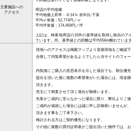
主要施設への
周辺の平均地価
アクセス
平均地価上昇率：-0.14％ 前年比-下落
平均㎡単価：52,774円／㎡
平均坪単価：174,459円／坪
上記は、検索地周辺の10件の基準値を取得し独自のアルゴ
ています。尚、基準値との距離は平均556m離れていま
現地へのアクセスは掲載マップより直接現地をご確認下
合致して内覧希望があるようでしたら当サイトのフォー
内覧後にご購入の意思表示を示した場合でも、順位優先
提出を頂いた後に複数の希望者がいた場合には、現金購
頂きます。
売主にて精査させて頂く場合が御座います。
先客がご成約に至らなかった場合に限り、弊社よりご連
ご成約が成就した場合には誠に申し訳御座いませんが、
頂きます事をご了承下さい。
検討される方はご契約優先になります。
その他に複数の買付証明者がご提出頂いた物件では、お