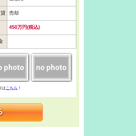
賃貸
売却
450万円(税込)
金
方は
こちら
！