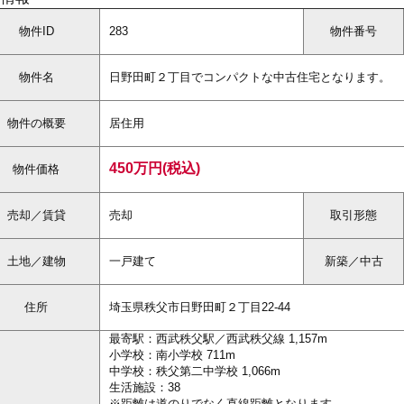
物件ID
283
物件番号
物件名
日野田町２丁目でコンパクトな中古住宅となります。
物件の概要
居住用
450万円(税込)
物件価格
売却／賃貸
売却
取引形態
土地／建物
一戸建て
新築／中古
住所
埼玉県秩父市日野田町２丁目22-44
最寄駅：西武秩父駅／西武秩父線 1,157m
小学校：南小学校 711m
中学校：秩父第二中学校 1,066m
生活施設：38
※距離は道のりでなく直線距離となります。