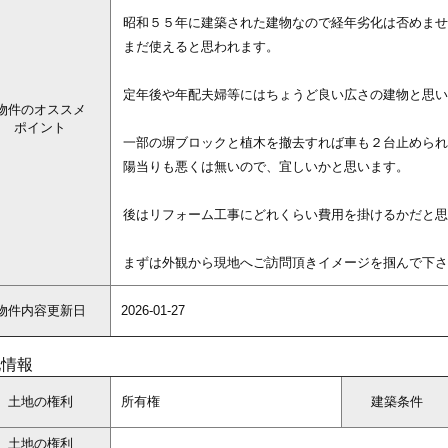
昭和５５年に建築された建物なので経年劣化は否めませ
まだ使えると思われます。
定年後や年配夫婦等にはちょうど良い広さの建物と思い
物件のオススメ
ポイント
一部の塀ブロックと植木を撤去すれば車も２台止められ
陽当りも悪くは無いので、宜しいかと思います。
後はリフォーム工事にどれくらい費用を掛けるかだと思
まずは外観から現地へご訪問頂きイメージを掴んで下さ
物件内容更新日
2026-01-27
地情報
土地の権利
所有権
建築条件
土地の権利