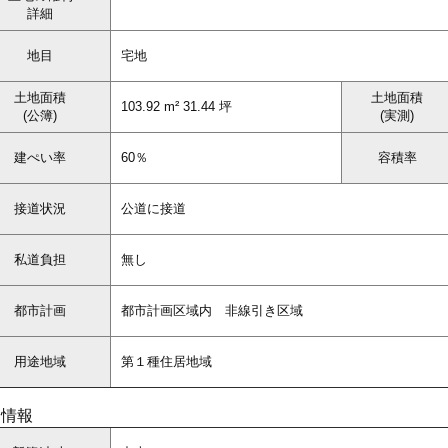
詳細
地目
宅地
土地面積
土地面積
103.92 m² 31.44 坪
(公簿)
(実測)
建ぺい率
60％
容積率
接道状況
公道に接道
私道負担
無し
都市計画
都市計画区域内 非線引き区域
用途地域
第１種住居地域
物情報