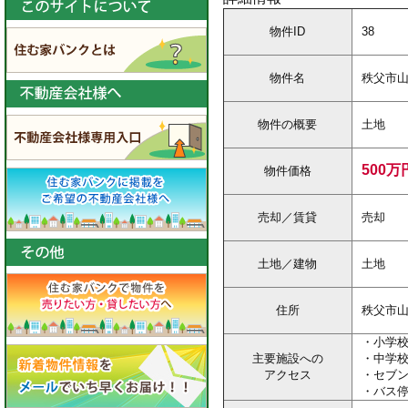
物件ID
38
物件名
秩父市
物件の概要
土地
500万
物件価格
売却／賃貸
売却
土地／建物
土地
住所
秩父市山田
・小学校
主要施設への
・中学校
アクセス
・セブン
・バス停