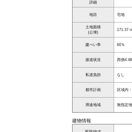
詳細
地目
宅地
土地面積
171.37 
(公簿)
建ぺい率
60％
接道状況
西側4.4
私道負担
なし
都市計画
区域内
用途地域
無指定
建物情報
新築/中古